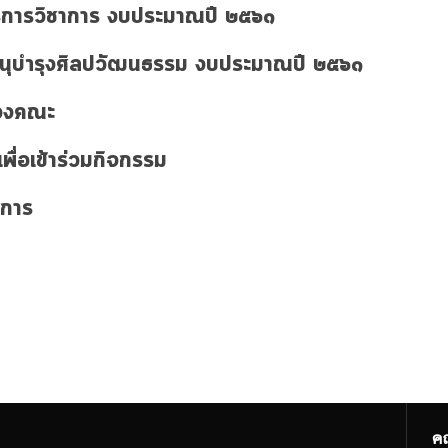
การวิชาการ งบประมาณปี ๒๕๖๑
ุบำรุงศิลปวัฒนธรรม งบประมาณปี ๒๕๖๑
ของคณะ
ื่อเข้าร่วมกิจกรรม
งการ
ค