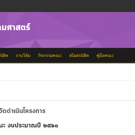
คมศาสตร์
นิสิต
งานวิจัย
กิจกรรมคณะ
สโมสรนิสิต
คู่มือคณะ
ัดดำเนินโครงการ
ะ งบประมาณปี ๒๕๖๐