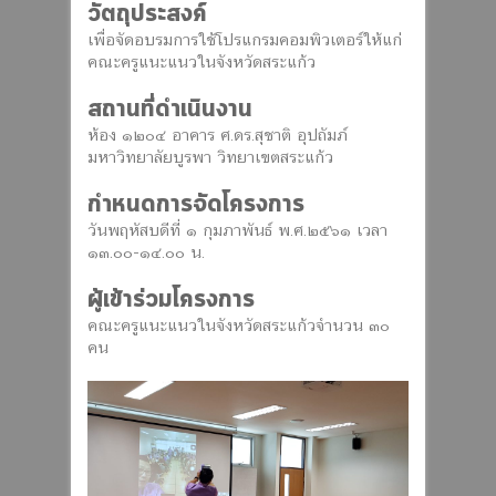
วัตถุประสงค์
เพื่อจัดอบรมการใช้โปรแกรมคอมพิวเตอร์ให้แก่
คณะครูแนะแนวในจังหวัดสระแก้ว
สถานที่ดำเนินงาน
ห้อง ๑๒๐๔ อาคาร ศ.ดร.สุชาติ อุปถัมภ์
มหาวิทยาลัยบูรพา วิทยาเขตสระแก้ว
กำหนดการจัดโครงการ
วันพฤหัสบดีที่ ๑ กุมภาพันธ์ พ.ศ.๒๕๖๑ เวลา
๑๓.๐๐-๑๔.๐๐ น.
ผู้เข้าร่วมโครงการ
คณะครูแนะแนวในจังหวัดสระแก้วจำนวน ๓๐
คน