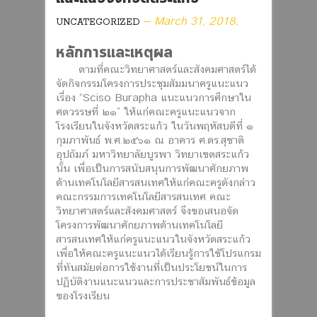
March 31, 2018,
UNCATEGORIZED
หลักการและเหตุผล
ตามที่คณะวิทยาศาสตร์และสังคมศาสตร์ได้
จัดกิจกรรมโครงการประชุมสัมมนาครูแนะแนว
เรื่อง “Sciso Burapha แนะแนวการศึกษาใน
ศตวรรษที่ ๒๑” ให้แก่คณะครูแนะแนวจาก
โรงเรียนในจังหวัดสระแก้ว ในวันพฤหัสบดีที่ ๑
กุมภาพันธ์ พ.ศ.๒๕๖๑ ณ อาคาร ศ.ดร.สุชาติ
อุปถัมภ์ มหาวิทยาลัยบูรพา วิทยาเขตสระแก้ว
นั้น เพื่อเป็นการสนับสนุนการพัฒนาศักยภาพ
ด้านเทคโนโลยีสารสนเทศให้แก่คณะครูดังกล่าว
คณะกรรมการเทคโนโลยีสารสนเทศ คณะ
วิทยาศาสตร์และสังคมศาสตร์ จึงขอเสนอจัด
โครงการพัฒนาศักยภาพด้านเทคโนโลยี
สารสนเทศให้แก่ครูแนะแนวในจังหวัดสระแก้ว
เพื่อให้คณะครูแนะแนวได้เรียนรู้การใช้โปรแกรม
ที่ทันสมัยต่อการใช้งานที่เป็นประโยชน์ในการ
ปฏิบัติงานแนะแนวและการประชาสัมพันธ์ข้อมูล
ของโรงเรียน