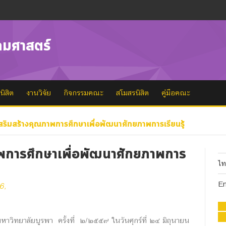
คมศาสตร์
นิสิต
งานวิจัย
กิจกรรมคณะ
สโมสรนิสิต
คู่มือคณะ
ริมสร้างคุณภาพการศึกษาเพื่อพัฒนาศักยภาพการเรียนรู้
พการศึกษาเพื่อพัฒนาศักยภาพการ
ไ
En
6,
าวิทยาลัยบูรพา ครั้งที่ ๒/๒๕๕๙ ในวันศุกร์ที่ ๒๔ มิถุนายน