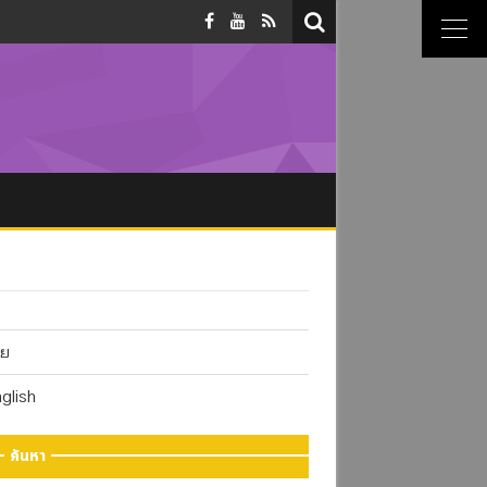
ทย
glish
ค้นหา