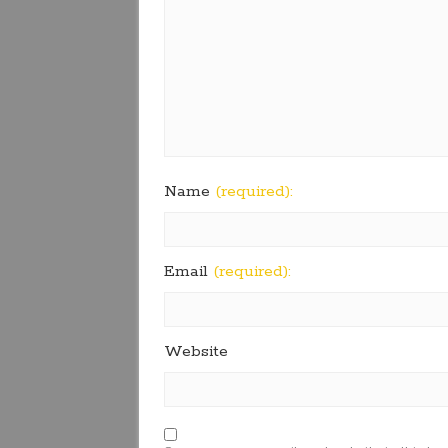
Name
(required):
Email
(required):
Website