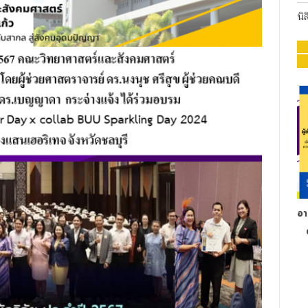
นิ
อา