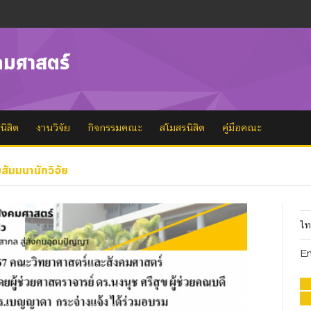
คมศาสตร์
นิสิต
งานวิจัย
กิจกรรมคณะ
สโมสรนิสิต
คู่มือคณะ
สัมมนานักวิจัย
ไ
En