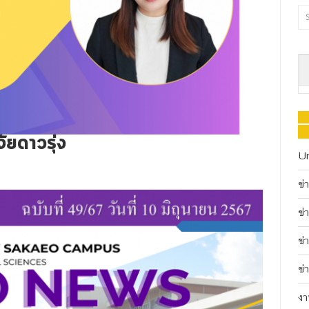
จัยดาวรุ่ง
U
ข่
ข่
ข่
ข่
งา