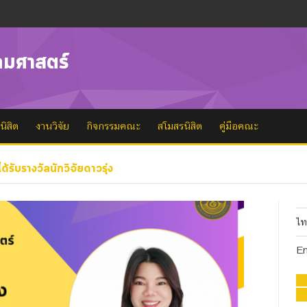
คมศาสตร์
นิสิต
งานวิจัย
กิจกรรมคณะ
สโมสรนิสิต
คู่มือคณะ
ได้รับรางวัลนักวิจัยดาวรุ่ง
ไ
En